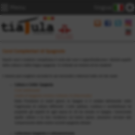
Menu
lingua
Corsi Complentari di Spagnolo
Questi corsi o materie completano il resto dei corsi e approfondiscono i distinti aspetti
della cultura e della lingua spagnola. Si richiede un minimo di tre studenti
L’alunno puó scegliere secondo le sue necessitá o interessi tutto ció che vuole:
Cultura e Civilta’ Spagnola
5 ore settimanali
Livello di Spagnolo minimo richiesto: B (Intermedio)
Dalla Preistoria ai nostri giorni, la Spagna si é andata delineando sotto
l’egemonia di cultura differenti. L’arte (pittura, scultura e architettura) ha
acquisito gli aspetti di ogni epoca di chi ha vissuto in Spagna. Conoscendo
quelle cultura e la loro incidenza sul nostro paese, possiamo arrivare alla
comprensione della nostra societá spagnola attuale.
Letteratura Spagnola e Latinoamericana