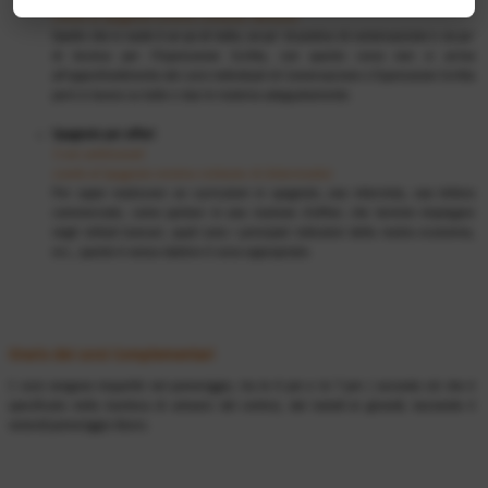
Livello di Spagnolo minimo richiesto: Nessuno
Quello che si vuole é un po di tutto, un po’ di pratica di conversazione e un po’
di tecnica per l’Espressione Scritta, con questo corso non si arriva
all’approfondimento dei corsi individuali di Conversazione e Espressione Scritta
peró si lavora su tutte e due le materia adeguatamente.
Spagnolo per affari
5 ore settimanali
Livello di Spagnolo minimo richiesto: B (Intermedio)
Per saper realizzare un curriculum in spagnolo, una intervista, una lettera
commerciale, come parlare in una riunione d’affari, che termini impiegare
negli istituti bancari, quali sono i principali indicatori della nostra economia,
ecc., questo é senza dubbio il corso appropriato.
Orario dei corsi Complementari
I corsi vengono impartiti nel pomeriggio, tra le 4 pm e le 7 pm ( secondo ció che é
specificato nella bacheca di annunci del centro), dal lunedí al giovedí, lasciando il
venerdí pomeriggio libero.