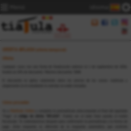
Menú
idioma
OFERTA #FLASH
(oferta temporal)
Oferta
Cualquier curso con una fecha de finalización anterior al 1 de septiembre de 2026,
tendrá un 20% de descuento. Máximo descuento: 500€.
El descuento se aplica solamente sobre los precios de los cursos: matrícula y
alojamiento (si el estudiante lo solicita) no están incluidos.
Cómo proceder
Ve a
Matrícula Online
y completa tu prematrícula seleccionando al final del apartado
"Pago" el
código de oferta "#FLASH"
. Podrás ver el total final usando el botón
Recalcular. Te contestaremos después para confirmarte la prematrícula y la forma de
pago. (Esta respuesta es diferente de la respuesta automática que recibirás